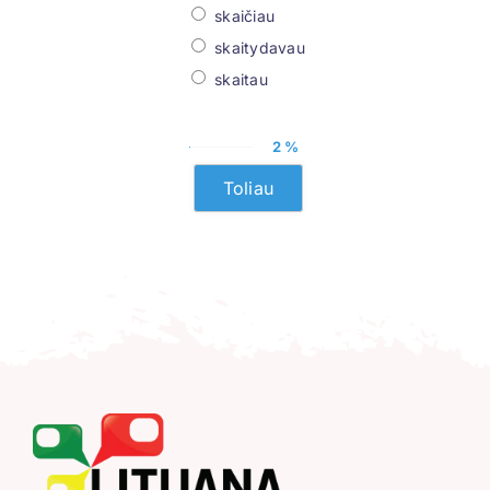
skaičiau
skaitydavau
skaitau
2 %
Toliau