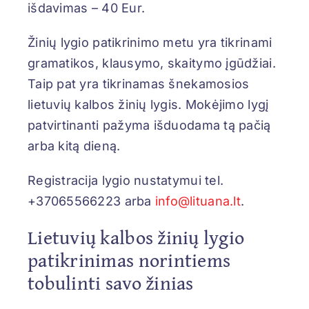
išdavimas – 40 Eur.
Žinių lygio patikrinimo metu yra tikrinami
gramatikos, klausymo, skaitymo įgūdžiai.
Taip pat yra tikrinamas šnekamosios
lietuvių kalbos žinių lygis. Mokėjimo lygį
patvirtinanti pažyma išduodama tą pačią
arba kitą dieną.
Registracija lygio nustatymui tel.
+37065566223 arba
info@lituana.lt
.
Lietuvių kalbos žinių lygio
patikrinimas norintiems
tobulinti savo žinias