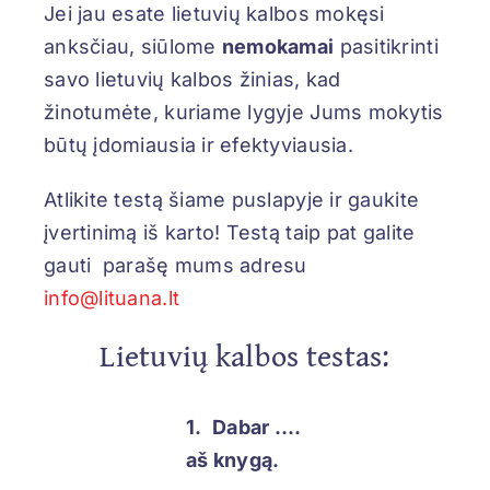
Jei jau esate lietuvių kalbos mokęsi
anksčiau, siūlome
nemokamai
pasitikrinti
savo lietuvių kalbos žinias, kad
žinotumėte, kuriame lygyje Jums mokytis
būtų įdomiausia ir efektyviausia.
Atlikite testą šiame puslapyje ir gaukite
įvertinimą iš karto! Testą taip pat galite
gauti parašę mums adresu
info@lituana.lt
Lietuvių kalbos testas:
1.
Dabar ….
aš knygą.