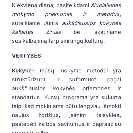
Kiekvieną dieną, pasitelkdami
šiuolaikines
mokymo priemones ir metodus
,
suteikiame Jums
aukščiausios kokybės
kalbines žinias
bei skatiname
susikalbėjimą tarp skirtingų kultūrų.
VERTYBĖS
Kokybė
– mūsų mokymo metodai yra
struktūrizuoti ir suformuoti pagal
aukščiausios kokybės priemones ir
standartus. Kursų programa yra sukurta
taip, kad mokiniams būtų lengviau išmokti
naujus žodžius, įsiminti taisykles,
pastebėti kalbos savitumus ir paprasčiau
suprasti kalbą.