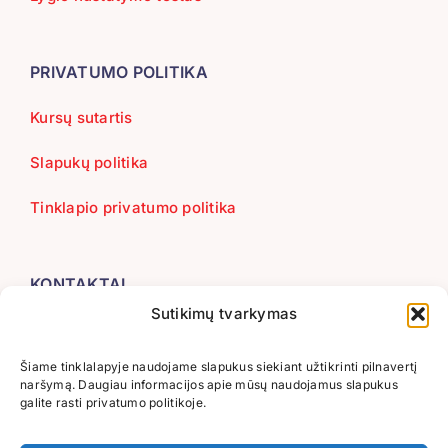
PRIVATUMO POLITIKA
Kursų sutartis
Slapukų politika
Tinklapio privatumo politika
KONTAKTAI
Sutikimų tvarkymas
+370 655 66223
info@lituana.lt
Šiame tinklalapyje naudojame slapukus siekiant užtikrinti pilnavertį
naršymą. Daugiau informacijos apie mūsų naudojamus slapukus
Sąskaitos Nr. LT173500010001632528
galite rasti privatumo politikoje.
Gavėjas: UAB “IDIOMA”