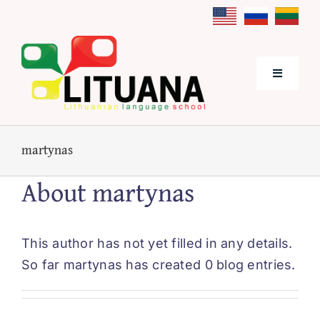
Skip
to
content
Toggle
Navigati
Pradžia
martynas
Apie mus
About
martynas
Lietuvių kalbos kursai
This author has not yet filled in any details.
So far martynas has created 0 blog entries.
Kainos
Kontaktai